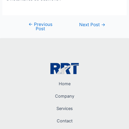
←
Previous
Next Post
→
Post
Home
Company
Services
Contact