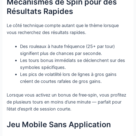
Mécanismes de Spin pour des
Résultats Rapides
Le côté technique compte autant que le thème lorsque
vous recherchez des résultats rapides.
Des rouleaux à haute fréquence (25+ par tour)
signifient plus de chances par seconde.
Les tours bonus immédiats se déclenchent sur des
symboles spécifiques.
Les pics de volatilité lors de lignes à gros gains
créent de courtes rafales de gros gains.
Lorsque vous activez un bonus de free‑spin, vous profitez
de plusieurs tours en moins d’une minute — parfait pour
l’état d’esprit de session courte.
Jeu Mobile Sans Application