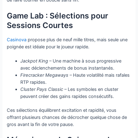
de faire tourner en boucle sans fin.
Game Lab : Sélections pour
Sessions Courtes
Casinova
propose plus de neuf mille titres, mais seule une
poignée est idéale pour le joueur rapide.
Jackpot King
– Une machine à sous progressive
avec déclenchements de bonus instantanés.
Firecracker Megaways
– Haute volatilité mais rafales
RTP rapides.
Cluster Pays Classic
– Les symboles en cluster
peuvent créer des gains rapides consécutifs.
Ces sélections équilibrent excitation et rapidité, vous
offrant plusieurs chances de décrocher quelque chose de
gros avant la fin de votre pause.