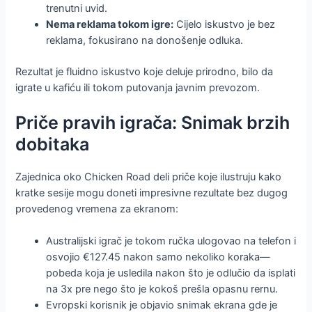
trenutni uvid.
Nema reklama tokom igre:
Cijelo iskustvo je bez
reklama, fokusirano na donošenje odluka.
Rezultat je fluidno iskustvo koje deluje prirodno, bilo da
igrate u kafiću ili tokom putovanja javnim prevozom.
Priče pravih igrača: Snimak brzih
dobitaka
Zajednica oko Chicken Road deli priče koje ilustruju kako
kratke sesije mogu doneti impresivne rezultate bez dugog
provedenog vremena za ekranom:
Australijski igrač je tokom ručka ulogovao na telefon i
osvojio €127.45 nakon samo nekoliko koraka—
pobeda koja je usledila nakon što je odlučio da isplati
na 3x pre nego što je kokoš prešla opasnu rernu.
Evropski korisnik je objavio snimak ekrana gde je