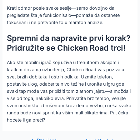
Krati odmor posle svake sesije—samo dovoljno da
pregledate šta je funkcionisalo—pomaže da ostanete
fokusirani i ne pretvorite to u maraton analize.
Spremni da napravite prvi korak?
Pridružite se Chicken Road trci!
Ako ste mobilni igrač koji uživa u trenutnom akcijom i
kratkim dozama uzbuđenja, Chicken Road vas poziva u
svet brzih dobitaka i oštrih odluka. Uzmite telefon,
postavite ulog, odaberite nivo težine i uronite u igru gde
svaki tap može vas približiti tom zlatnom jajetu—a možda i
više od toga, nekoliko evra. Prihvatite brz tempo, verujte
svom instinktu izbrušenom kroz demo vežbu, i neka svaka
runda bude novi sprint ka višim multiplikatorima. Put čeka—
hoćete li ga preći?