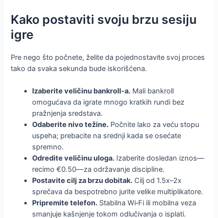
Kako postaviti svoju brzu sesiju
igre
Pre nego što počnete, želite da pojednostavite svoj proces
tako da svaka sekunda bude iskorišćena.
Izaberite veličinu bankroll-a.
Mali bankroll
omogućava da igrate mnogo kratkih rundi bez
pražnjenja sredstava.
Odaberite nivo težine.
Počnite lako za veću stopu
uspeha; prebacite na srednji kada se osećate
spremno.
Odredite veličinu uloga.
Izaberite dosledan iznos—
recimo €0.50—za održavanje discipline.
Postavite cilj za brzu dobitak.
Cilj od 1.5x–2x
sprečava da bespotrebno jurite velike multiplikatore.
Pripremite telefon.
Stabilna Wi‑Fi ili mobilna veza
smanjuje kašnjenje tokom odlučivanja o isplati.