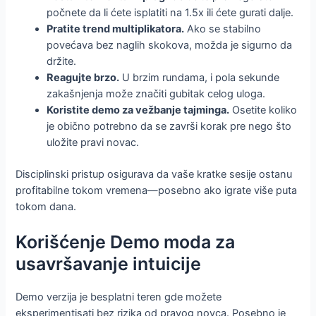
počnete da li ćete isplatiti na 1.5x ili ćete gurati dalje.
Pratite trend multiplikatora.
Ako se stabilno
povećava bez naglih skokova, možda je sigurno da
držite.
Reagujte brzo.
U brzim rundama, i pola sekunde
zakašnjenja može značiti gubitak celog uloga.
Koristite demo za vežbanje tajminga.
Osetite koliko
je obično potrebno da se završi korak pre nego što
uložite pravi novac.
Disciplinski pristup osigurava da vaše kratke sesije ostanu
profitabilne tokom vremena—posebno ako igrate više puta
tokom dana.
Korišćenje Demo moda za
usavršavanje intuicije
Demo verzija je besplatni teren gde možete
eksperimentisati bez rizika od pravog novca. Posebno je