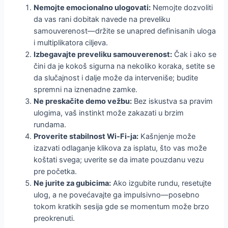
Nemojte emocionalno ulogovati:
Nemojte dozvoliti
da vas rani dobitak navede na preveliku
samouverenost—držite se unapred definisanih uloga
i multiplikatora ciljeva.
Izbegavajte preveliku samouverenost:
Čak i ako se
čini da je kokoš sigurna na nekoliko koraka, setite se
da slučajnost i dalje može da interveniše; budite
spremni na iznenadne zamke.
Ne preskačite demo vežbu:
Bez iskustva sa pravim
ulogima, vaš instinkt može zakazati u brzim
rundama.
Proverite stabilnost Wi‑Fi-ja:
Kašnjenje može
izazvati odlaganje klikova za isplatu, što vas može
koštati svega; uverite se da imate pouzdanu vezu
pre početka.
Ne jurite za gubicima:
Ako izgubite rundu, resetujte
ulog, a ne povećavajte ga impulsivno—posebno
tokom kratkih sesija gde se momentum može brzo
preokrenuti.