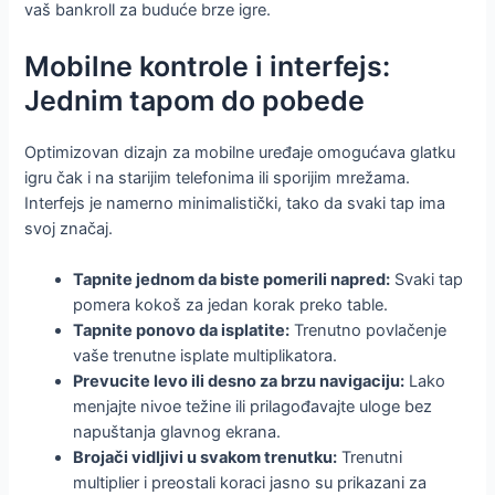
vaš bankroll za buduće brze igre.
Mobilne kontrole i interfejs:
Jednim tapom do pobede
Optimizovan dizajn za mobilne uređaje omogućava glatku
igru čak i na starijim telefonima ili sporijim mrežama.
Interfejs je namerno minimalistički, tako da svaki tap ima
svoj značaj.
Tapnite jednom da biste pomerili napred:
Svaki tap
pomera kokoš za jedan korak preko table.
Tapnite ponovo da isplatite:
Trenutno povlačenje
vaše trenutne isplate multiplikatora.
Prevucite levo ili desno za brzu navigaciju:
Lako
menjajte nivoe težine ili prilagođavajte uloge bez
napuštanja glavnog ekrana.
Brojači vidljivi u svakom trenutku:
Trenutni
multiplier i preostali koraci jasno su prikazani za