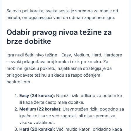
Sa ovih pet koraka, svaka sesija je spremna za manje od
minuta, omogućavajući vam da odmah započnete igru.
Odabir pravog nivoa težine za
brze dobitke
Igra nudi četiri nivo težine—Easy, Medium, Hard, Hardcore
—svaki prilagođava broj koraka i rizik po koraku. Za
mobilne igrače u pokretu, najefikasnija strategija je da
prilagođavate težinu u skladu sa raspoloženjem i
bankroll‑om.
Easy (24 koraka):
Najniži rizik; odlično za početnike
ili kada želite često male dobitke.
Medium (22 koraka):
Uravnotežen rizik; pogodno za
igrače koji su se već zagrejali, ali nisu spremni za
visoku volatilnost.
Hard (20 koraka):
Veći multiplikatori; prikladno kada