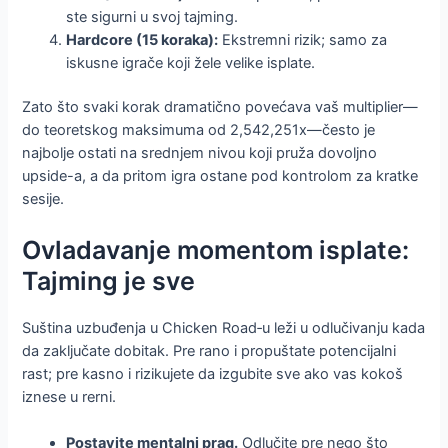
ste sigurni u svoj tajming.
Hardcore (15 koraka):
Ekstremni rizik; samo za
iskusne igrače koji žele velike isplate.
Zato što svaki korak dramatično povećava vaš multiplier—
do teoretskog maksimuma od 2,542,251x—često je
najbolje ostati na srednjem nivou koji pruža dovoljno
upside-a, a da pritom igra ostane pod kontrolom za kratke
sesije.
Ovladavanje momentom isplate:
Tajming je sve
Suština uzbuđenja u Chicken Road‑u leži u odlučivanju kada
da zaključate dobitak. Pre rano i propuštate potencijalni
rast; pre kasno i rizikujete da izgubite sve ako vas kokoš
iznese u rerni.
Postavite mentalni prag.
Odlučite pre nego što