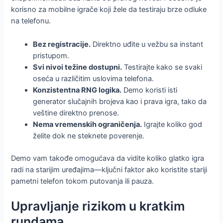
korisno za mobilne igrače koji žele da testiraju brze odluke
na telefonu.
Bez registracije.
Direktno uđite u vežbu sa instant
pristupom.
Svi nivoi težine dostupni.
Testirajte kako se svaki
oseća u različitim uslovima telefona.
Konzistentna RNG logika.
Demo koristi isti
generator slučajnih brojeva kao i prava igra, tako da
veštine direktno prenose.
Nema vremenskih ograničenja.
Igrajte koliko god
želite dok ne steknete poverenje.
Demo vam takođe omogućava da vidite koliko glatko igra
radi na starijim uređajima—ključni faktor ako koristite stariji
pametni telefon tokom putovanja ili pauza.
Upravljanje rizikom u kratkim
rundama