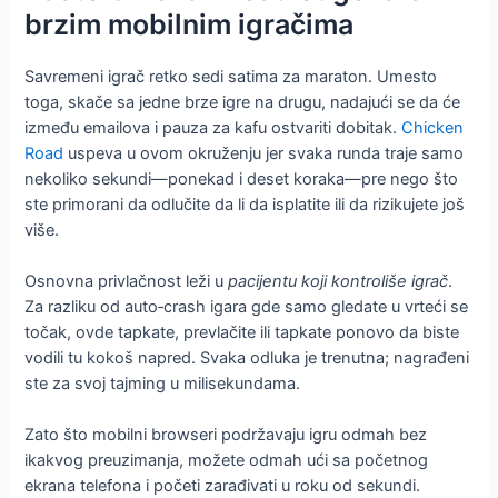
brzim mobilnim igračima
Savremeni igrač retko sedi satima za maraton. Umesto
toga, skače sa jedne brze igre na drugu, nadajući se da će
između emailova i pauza za kafu ostvariti dobitak.
Chicken
Road
uspeva u ovom okruženju jer svaka runda traje samo
nekoliko sekundi—ponekad i deset koraka—pre nego što
ste primorani da odlučite da li da isplatite ili da rizikujete još
više.
Osnovna privlačnost leži u
pacijentu koji kontroliše igrač
.
Za razliku od auto‑crash igara gde samo gledate u vrteći se
točak, ovde tapkate, prevlačite ili tapkate ponovo da biste
vodili tu kokoš napred. Svaka odluka je trenutna; nagrađeni
ste za svoj tajming u milisekundama.
Zato što mobilni browseri podržavaju igru odmah bez
ikakvog preuzimanja, možete odmah ući sa početnog
ekrana telefona i početi zarađivati u roku od sekundi.