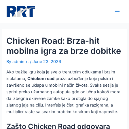
Chicken Road: Brza‑hit
mobilna igra za brze dobitke
By
adminrrt
/
June 23, 2026
Ako tražite igru koja je sve o trenutnim odlukama i brzim
isplatama,
Chicken road
pruža uzbuđenje koje pulsira i
savršeno se uklapa u mobilni način života. Svaka sesija je
sprint preko užurbanog autoputa gde odlučna kokoš mora
da izbegne skrivene zamke kako bi stigla do sjajnog
zlatnog jaja na cilju. Interfejs je čist, grafika razigrana, a
multiplier raste sa svakim hrabrim korakom koji napravite.
Zašto Chicken Road odgovara