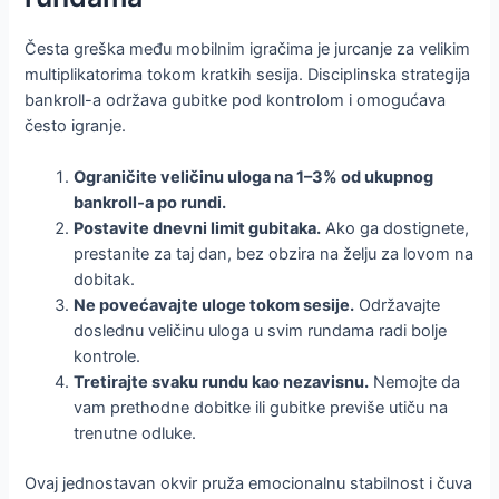
Česta greška među mobilnim igračima je jurcanje za velikim
multiplikatorima tokom kratkih sesija. Disciplinska strategija
bankroll-a održava gubitke pod kontrolom i omogućava
često igranje.
Ograničite veličinu uloga na 1–3% od ukupnog
bankroll‑a po rundi.
Postavite dnevni limit gubitaka.
Ako ga dostignete,
prestanite za taj dan, bez obzira na želju za lovom na
dobitak.
Ne povećavajte uloge tokom sesije.
Održavajte
doslednu veličinu uloga u svim rundama radi bolje
kontrole.
Tretirajte svaku rundu kao nezavisnu.
Nemojte da
vam prethodne dobitke ili gubitke previše utiču na
trenutne odluke.
Ovaj jednostavan okvir pruža emocionalnu stabilnost i čuva