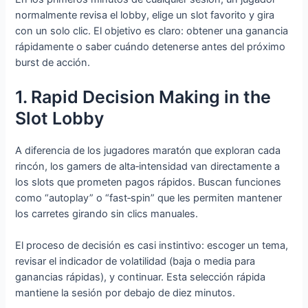
normalmente revisa el lobby, elige un slot favorito y gira
con un solo clic. El objetivo es claro: obtener una ganancia
rápidamente o saber cuándo detenerse antes del próximo
burst de acción.
1. Rapid Decision Making in the
Slot Lobby
A diferencia de los jugadores maratón que exploran cada
rincón, los gamers de alta‑intensidad van directamente a
los slots que prometen pagos rápidos. Buscan funciones
como “autoplay” o “fast‑spin” que les permiten mantener
los carretes girando sin clics manuales.
El proceso de decisión es casi instintivo: escoger un tema,
revisar el indicador de volatilidad (baja o media para
ganancias rápidas), y continuar. Esta selección rápida
mantiene la sesión por debajo de diez minutos.