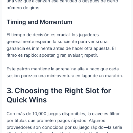
una vez que alcanzan esa cantidad o después de cierto
número de giros.
Timing and Momentum
El tiempo de decisión es crucial: los jugadores
generalmente esperan lo suficiente para ver si una
ganancia es inminente antes de hacer otra apuesta. El
ritmo es rápido: apostar, girar, evaluar; repetir.
Este patrón mantiene la adrenalina alta y hace que cada
sesión parezca una mini‑aventura en lugar de un maratón.
3. Choosing the Right Slot for
Quick Wins
Con más de 10,000 juegos disponibles, la clave es filtrar
por títulos que prometen pagos rápidos. Algunos
proveedores son conocidos por su juego rápido—la serie