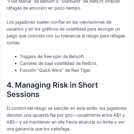
“Fruit Mania” de Betsoft o “Starburst” de NetEnt ofrecen
ráfagas de emoción en poco tiempo.
Los jugadores suelen confiar en las valoraciones de
usuarios y en los gráficos de volatilidad para escoger un
juego que coincida con su tolerancia al riesgo para ráfagas
cortas.
Triggers de free‑spin de Betsoft.
Carretes de baja volatilidad de NetEnt.
Función “Quick Wins” de Red Tiger.
4. Managing Risk in Short
Sessions
El control del riesgo es sencillo en este estilo: los jugadores
deciden una apuesta fija por giro—usualmente entre A$1 y
A$5—y se mantienen en ella hasta alcanzar su límite o ver
una ganancia que los satisfaga.