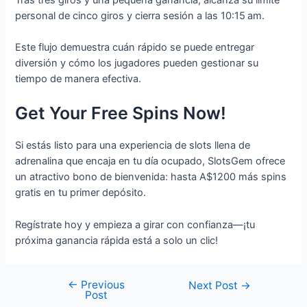
personal de cinco giros y cierra sesión a las 10:15 am.
Este flujo demuestra cuán rápido se puede entregar
diversión y cómo los jugadores pueden gestionar su
tiempo de manera efectiva.
Get Your Free Spins Now!
Si estás listo para una experiencia de slots llena de
adrenalina que encaja en tu día ocupado, SlotsGem ofrece
un atractivo bono de bienvenida: hasta A$1200 más spins
gratis en tu primer depósito.
Regístrate hoy y empieza a girar con confianza—¡tu
próxima ganancia rápida está a solo un clic!
←
Previous
Next Post
→
Post