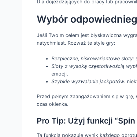
Dla dojeżdżających do pracy lub pracown
Wybór odpowiedniego
Jeśli Twoim celem jest błyskawiczna wygran
natychmiast. Rozważ te style gry:
Bezpieczne, niskowariantowe sloty:
ś
Sloty z wysoką częstotliwością wypł
emocji.
Szybkie wyzwalanie jackpotów:
niekt
Przed pełnym zaangażowaniem się w grę, sz
czas okienka.
Pro Tip: Użyj funkcji “Sp
Ta funkcja pokazuje wynik każdego obrotu