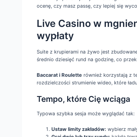
ocenę, czy masz passę, czy lepiej się wyco
Live Casino w mgnien
wypłaty
Suite z krupierami na żywo jest zbudowan
średnio dziesięć rund na godzinę, co przekł
Baccarat i Roulette
również korzystają z t
rozdzielczości strumienie wideo, które ład
Tempo, które Cię wciąga
Typowa szybka sesja może wyglądać tak:
Ustaw limity zakładów:
wybierz mały
Graj dwie lub trzy rundy:
każda trwa 