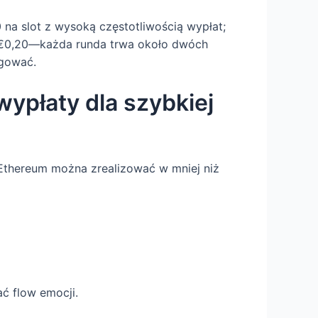
 na slot z wysoką częstotliwością wypłat;
mi €0,20—każda runda trwa około dwóch
ogować.
ypłaty dla szybkiej
Ethereum można zrealizować w mniej niż
ć flow emocji.