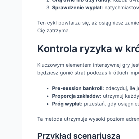
Sprawdzenie wypłat:
natychmiastowe
Ten cykl powtarza się, aż osiągniesz zam
Cię zatrzyma.
Kontrola ryzyka w kró
Kluczowym elementem intensywnej gry jest 
będziesz gonić strat podczas krótkich imp
Pre‑session bankroll:
zdecyduj, ile 
Proporcja zakładów:
utrzymuj każdy 
Próg wypłat:
przestań, gdy osiągniesz
Ta metoda utrzymuje wysoki poziom adrenal
Przykład scenariusza