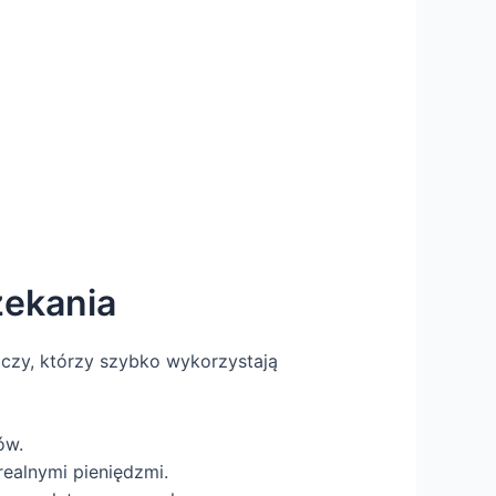
zekania
aczy, którzy szybko wykorzystają
ów.
ealnymi pieniędzmi.