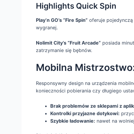
Highlights Quick Spin
Play’n GO’s “Fire Spin”
oferuje pojedynczą 
wygranej.
Nolimit City’s “Fruit Arcade”
posiada minut
zatrzymanie się bębnów.
Mobilna Mistrzostwo:
Responsywny design na urządzenia mobiln
konieczności pobierania czy długiego usta
Brak problemów ze sklepami z aplik
Kontrolki przyjazne dotykowi:
przyci
Szybkie ładowanie:
nawet na wolniej