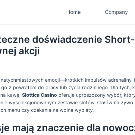
Home
Company
ateczne doświadczenie Short‑
nej akcji
natychmiastowych emocji—krótkich impulsów adrenaliny, k
go z powrotem do pracy lub życia rodzinnego. Dla tych, k
 na kawę,
Slottica Casino
oferuje uproszczony wybór, który
annie wyselekcjonowanym zestawie slotów, stołów na żywo
ch menu czy czekania na wolne wypłaty.
sje mają znaczenie dla nowo