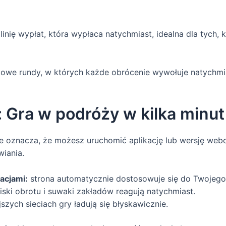
linię wypłat, która wypłaca natychmiast, idealna dla tych,
owe rundy, w których każde obrócenie wywołuje natychm
 Gra w podróży w kilka minut
e oznacza, że możesz uruchomić aplikację lub wersję web
wiania.
acjami:
strona automatycznie dostosowuje się do Twojego
ski obrotu i suwaki zakładów reagują natychmiast.
szych sieciach gry ładują się błyskawicznie.