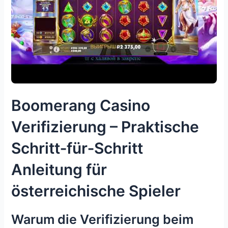
Boomerang Casino
Verifizierung – Praktische
Schritt‑für‑Schritt
Anleitung für
österreichische Spieler
Warum die Verifizierung beim