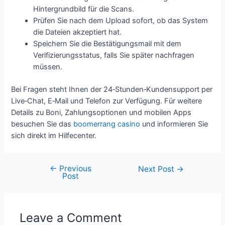
Hintergrundbild für die Scans.
Prüfen Sie nach dem Upload sofort, ob das System
die Dateien akzeptiert hat.
Speichern Sie die Bestätigungsmail mit dem
Verifizierungsstatus, falls Sie später nachfragen
müssen.
Bei Fragen steht Ihnen der 24‑Stunden‑Kundensupport per
Live‑Chat, E‑Mail und Telefon zur Verfügung. Für weitere
Details zu Boni, Zahlungsoptionen und mobilen Apps
besuchen Sie das
boomerrang casino
und informieren Sie
sich direkt im Hilfecenter.
←
Previous
Next Post
→
Post
Leave a Comment