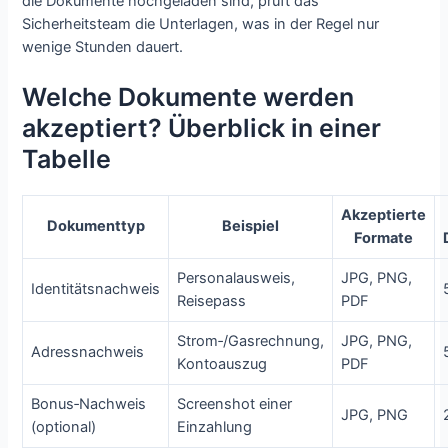
die Dokumente hochgeladen sind, prüft das
Sicherheitsteam die Unterlagen, was in der Regel nur
wenige Stunden dauert.
Welche Dokumente werden
akzeptiert? Überblick in einer
Tabelle
Akzeptierte
Dokumenttyp
Beispiel
Formate
Personalausweis,
JPG, PNG,
Identitätsnachweis
Reisepass
PDF
Strom‑/Gasrechnung,
JPG, PNG,
Adressnachweis
Kontoauszug
PDF
Bonus‑Nachweis
Screenshot einer
JPG, PNG
(optional)
Einzahlung