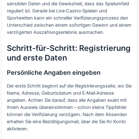
sensiblen Daten und die Gewissheit, dass das Spielumfeld
reguliert ist. Gerade bei Live‑Casino‑Spielen und
Sportwetten kann ein schneller Verifizierungsprozess den
Unterschied zwischen einem sofortigen Gewinn und einem
verzögerten Auszahlungserlebnis ausmachen.
Schritt‑für‑Schritt: Registrierung
und erste Daten
Persönliche Angaben eingeben
Der erste Schritt beginnt auf der Registrierungsseite, wo Sie
Name, Adresse, Geburtsdatum und E‑Mail‑Adresse
angeben. Achten Sie darauf, dass alle Angaben exakt mit
Ihrem Ausweis übereinstimmen – schon kleine Tippfehler
können die Verifizierung verzögern. Nach dem Absenden
erhalten Sie eine Bestätigungsmail, über die Sie Ihr Konto
aktivieren.