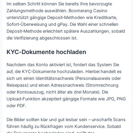
Im selben Schritt können Sie bereits Ihre bevorzugte
Zahlungsmethode auswählen. Boomerang Casino
unterstützt gängige Deposit‑Methoden wie Kreditkarte,
Sofort‑Überweisung und gPay. Die Wahl einer schnellen
Deposit‑Methode erleichtert spätere Auszahlungen, sobald
die Verifizierung abgeschlossen ist.
KYC‑Dokumente hochladen
Nachdem das Konto aktiviert ist, fordert das System Sie
auf, die KYC‑Dokumente hochzuladen. Hierbei handelt es
sich um einen Identitätsnachweis (Personalausweis oder
Reisepass) und einen Adressnachweis (Stromrechnung
oder Kontoauszug, nicht älter als drei Monate). Die
Upload‑Funktion akzeptiert gängige Formate wie JPG, PNG
oder PDF.
Die Bilder sollten klar und gut lesbar sein – unscharfe Scans
führen häufig zu Rückfragen vom Kundenservice. Sobald