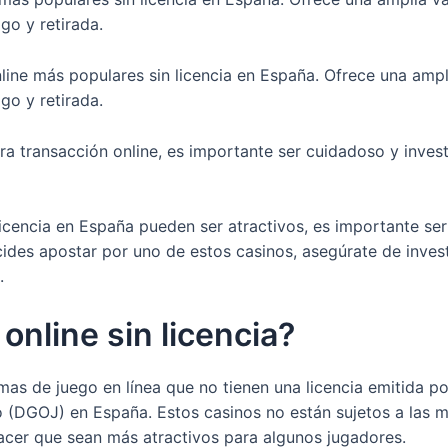
go y retirada.
nline más populares sin licencia en España. Ofrece una amp
go y retirada.
tra transacción online, es importante ser cuidadoso y inves
licencia en España pueden ser atractivos, es importante ser
cides apostar por uno de estos casinos, asegúrate de inve
.
online sin licencia?
rmas de juego en línea que no tienen una licencia emitida 
 (DGOJ) en España. Estos casinos no están sujetos a las 
hacer que sean más atractivos para algunos jugadores.