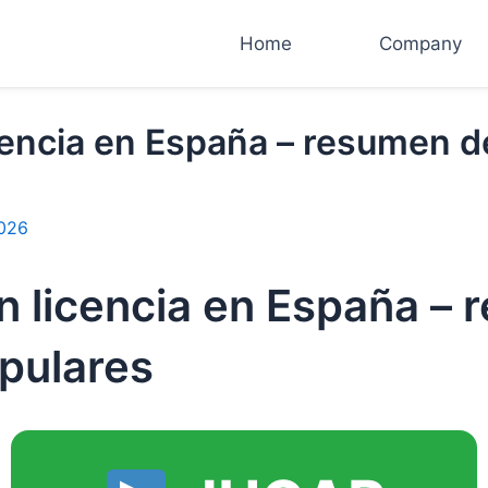
Home
Company
icencia en España – resumen 
2026
in licencia en España –
pulares