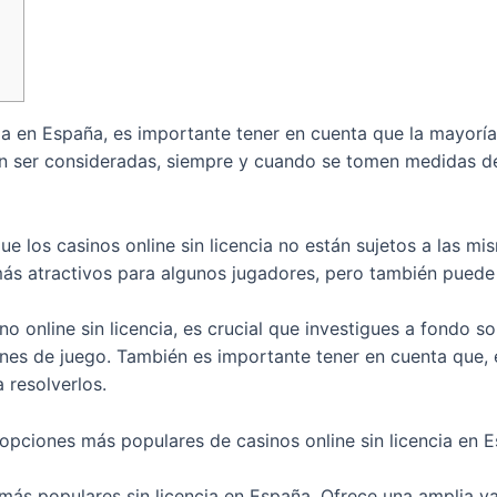
cia en España, es importante tener en cuenta que la mayorí
 ser consideradas, siempre y cuando se tomen medidas de 
ue los casinos online sin licencia no están sujetos a las m
ás atractivos para algunos jugadores, pero también puede 
no online sin licencia, es crucial que investigues a fondo s
ones de juego. También es importante tener en cuenta que,
 resolverlos.
 opciones más populares de casinos online sin licencia en 
e más populares sin licencia en España. Ofrece una amplia 