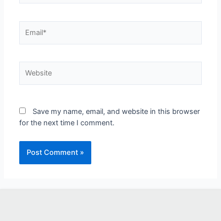
Save my name, email, and website in this browser
for the next time I comment.