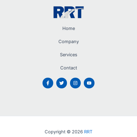
Home
Company
Services
Contact
Copyright © 2026
RRT