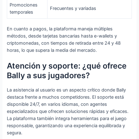
Promociones
Frecuentes y variadas
temporales
En cuanto a pagos, la plataforma maneja múltiples
métodos, desde tarjetas bancarias hasta e-wallets y
criptomonedas, con tiempos de retirada entre 24 y 48
horas, lo que supera la media del mercado.
Atención y soporte: ¿qué ofrece
Bally a sus jugadores?
La asistencia al usuario es un aspecto crítico donde Bally
destaca frente a muchos competidores. El soporte está
disponible 24/7, en varios idiomas, con agentes
especializados que ofrecen soluciones rápidas y eficaces.
La plataforma también integra herramientas para el juego
responsable, garantizando una experiencia equilibrada y
segura.