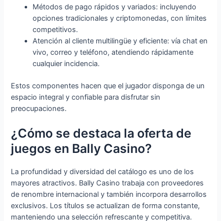
Métodos de pago rápidos y variados: incluyendo
opciones tradicionales y criptomonedas, con límites
competitivos.
Atención al cliente multilingüe y eficiente: vía chat en
vivo, correo y teléfono, atendiendo rápidamente
cualquier incidencia.
Estos componentes hacen que el jugador disponga de un
espacio integral y confiable para disfrutar sin
preocupaciones.
¿Cómo se destaca la oferta de
juegos en Bally Casino?
La profundidad y diversidad del catálogo es uno de los
mayores atractivos. Bally Casino trabaja con proveedores
de renombre internacional y también incorpora desarrollos
exclusivos. Los títulos se actualizan de forma constante,
manteniendo una selección refrescante y competitiva.