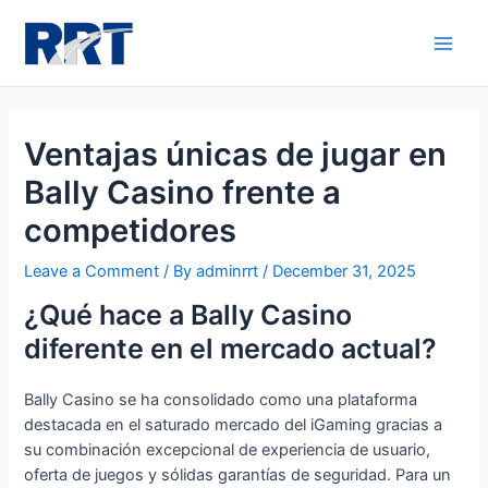
Ventajas únicas de jugar en
Bally Casino frente a
competidores
Leave a Comment
/ By
adminrrt
/
December 31, 2025
¿Qué hace a Bally Casino
diferente en el mercado actual?
Bally Casino se ha consolidado como una plataforma
destacada en el saturado mercado del iGaming gracias a
su combinación excepcional de experiencia de usuario,
oferta de juegos y sólidas garantías de seguridad. Para un