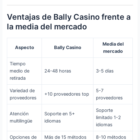
Ventajas de Bally Casino frente a
la media del mercado
Media del
Aspecto
Bally Casino
mercado
Tiempo
medio de
24-48 horas
3-5 días
retirada
Variedad de
5-7
+10 proveedores top
proveedores
proveedores
Soporte
Atención
Soporte en 5+
limitado 1-2
multilingüe
idiomas
idiomas
Opciones de
Más de 15 métodos
8-10 métodos