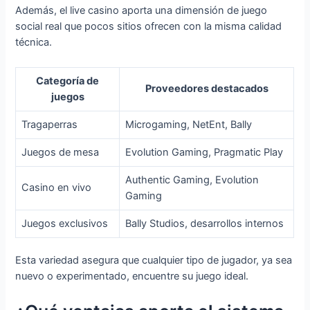
Además, el live casino aporta una dimensión de juego
social real que pocos sitios ofrecen con la misma calidad
técnica.
Categoría de
Proveedores destacados
juegos
Tragaperras
Microgaming, NetEnt, Bally
Juegos de mesa
Evolution Gaming, Pragmatic Play
Authentic Gaming, Evolution
Casino en vivo
Gaming
Juegos exclusivos
Bally Studios, desarrollos internos
Esta variedad asegura que cualquier tipo de jugador, ya sea
nuevo o experimentado, encuentre su juego ideal.