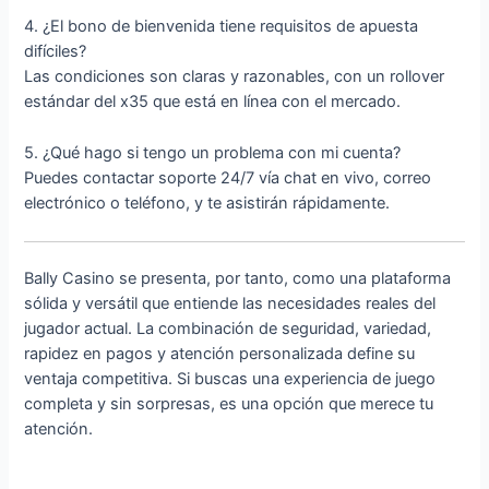
4. ¿El bono de bienvenida tiene requisitos de apuesta
difíciles?
Las condiciones son claras y razonables, con un rollover
estándar del x35 que está en línea con el mercado.
5. ¿Qué hago si tengo un problema con mi cuenta?
Puedes contactar soporte 24/7 vía chat en vivo, correo
electrónico o teléfono, y te asistirán rápidamente.
Bally Casino se presenta, por tanto, como una plataforma
sólida y versátil que entiende las necesidades reales del
jugador actual. La combinación de seguridad, variedad,
rapidez en pagos y atención personalizada define su
ventaja competitiva. Si buscas una experiencia de juego
completa y sin sorpresas, es una opción que merece tu
atención.