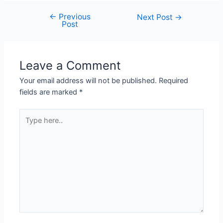
←
Previous
Next Post
→
Post
Leave a Comment
Your email address will not be published.
Required
fields are marked
*