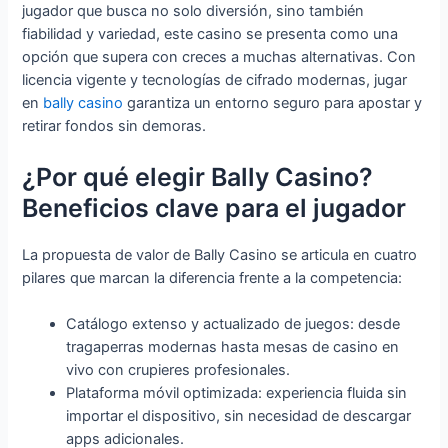
jugador que busca no solo diversión, sino también
fiabilidad y variedad, este casino se presenta como una
opción que supera con creces a muchas alternativas. Con
licencia vigente y tecnologías de cifrado modernas, jugar
en
bally casino
garantiza un entorno seguro para apostar y
retirar fondos sin demoras.
¿Por qué elegir Bally Casino?
Beneficios clave para el jugador
La propuesta de valor de Bally Casino se articula en cuatro
pilares que marcan la diferencia frente a la competencia:
Catálogo extenso y actualizado de juegos: desde
tragaperras modernas hasta mesas de casino en
vivo con crupieres profesionales.
Plataforma móvil optimizada: experiencia fluida sin
importar el dispositivo, sin necesidad de descargar
apps adicionales.