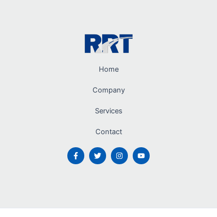
Home
Company
Services
Contact