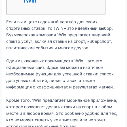
1Win
Если вы ищете надежный партнёр для своих
спортивных ставок, то 1Win – это идеальный выбор.
Букмекерская компания 1Win предлагает широкий
спектр услуг, включая ставки на спорт, киберспорт,
политические события и многое другое.
Один из ключевых преимуществ 1Win – это его
официальный сайт. Здесь вы можете найти все
необходимые функции для успешной ставки: список
доступных событий, линия ставок, а также
информация о коэффициентах и результатах матчей.
Кроме того, 1Win предлагает мобильное приложение,
которое позволяет делать ставки на спорт в любом
месте и в любое время. Это особенно удобно для тех,
кто не может сидеть у компьютера или не хочет
использовать мобильный браузер.