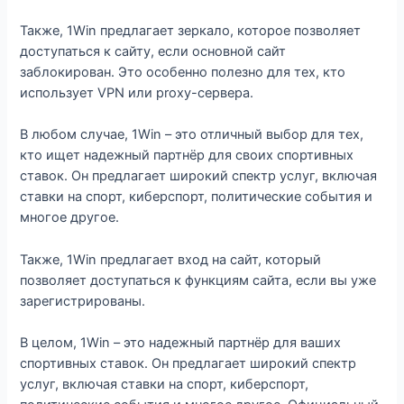
Также, 1Win предлагает зеркало, которое позволяет
доступаться к сайту, если основной сайт
заблокирован. Это особенно полезно для тех, кто
использует VPN или proxy-сервера.
В любом случае, 1Win – это отличный выбор для тех,
кто ищет надежный партнёр для своих спортивных
ставок. Он предлагает широкий спектр услуг, включая
ставки на спорт, киберспорт, политические события и
многое другое.
Также, 1Win предлагает вход на сайт, который
позволяет доступаться к функциям сайта, если вы уже
зарегистрированы.
В целом, 1Win – это надежный партнёр для ваших
спортивных ставок. Он предлагает широкий спектр
услуг, включая ставки на спорт, киберспорт,