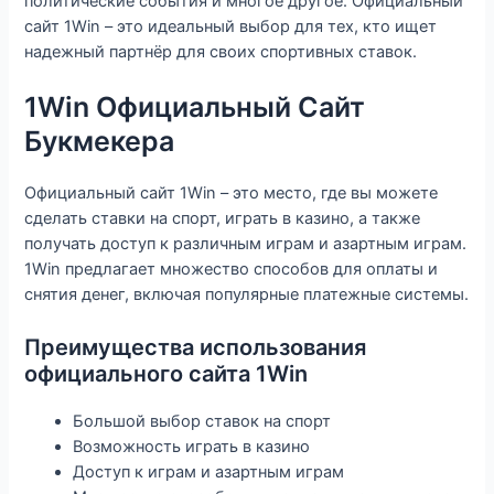
политические события и многое другое. Официальный
сайт 1Win – это идеальный выбор для тех, кто ищет
надежный партнёр для своих спортивных ставок.
1Win Официальный Сайт
Букмекера
Официальный сайт 1Win – это место, где вы можете
сделать ставки на спорт, играть в казино, а также
получать доступ к различным играм и азартным играм.
1Win предлагает множество способов для оплаты и
снятия денег, включая популярные платежные системы.
Преимущества использования
официального сайта 1Win
Большой выбор ставок на спорт
Возможность играть в казино
Доступ к играм и азартным играм