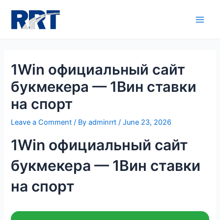
1Win официальный сайт
букмекера — 1Вин ставки
на спорт
Leave a Comment
/ By
adminrrt
/
June 23, 2026
1Win официальный сайт
букмекера — 1Вин ставки
на спорт