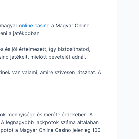
b magyar
online casino
a Magyar Online
eni a játékodban.
 és jól értelmezett, így biztosíthatod,
o játékeit, mielőtt bevetelét adnál.
inek van valami, amire szívesen játszhat. A
otok mennyisége és méréte érdekében. A
 A legnagyobb jackpotok száma általában
potot a Magyar Online Casino jelenleg 100