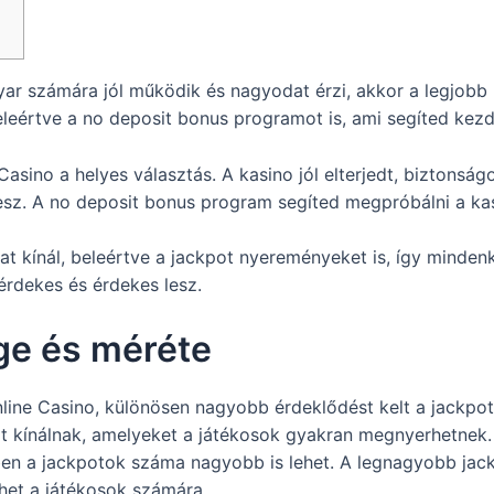
yar számára jól működik és nagyodat érzi, akkor a legjob
eleértve a no deposit bonus programot is, ami segíted kezd
asino a helyes választás. A kasino jól elterjedt, biztonságos
sz. A no deposit bonus program segíted megpróbálni a kasin
 kínál, beleértve a jackpot nyereményeket is, így mindenk
 érdekes és érdekes lesz.
ge és méréte
nline Casino, különösen nagyobb érdeklődést kelt a jackp
 kínálnak, amelyeket a játékosok gyakran megnyerhetnek.
ben a jackpotok száma nagyobb is lehet. A legnagyobb jack
lehet a játékosok számára.