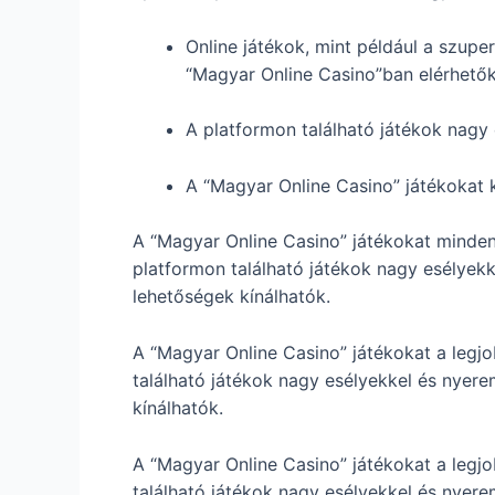
Online játékok, mint például a szup
“Magyar Online Casino”ban elérhetők
A platformon található játékok nagy
A “Magyar Online Casino” játékokat 
A “Magyar Online Casino” játékokat minden
platformon található játékok nagy esélyek
lehetőségek kínálhatók.
A “Magyar Online Casino” játékokat a legj
található játékok nagy esélyekkel és nyer
kínálhatók.
A “Magyar Online Casino” játékokat a legj
található játékok nagy esélyekkel és nyer