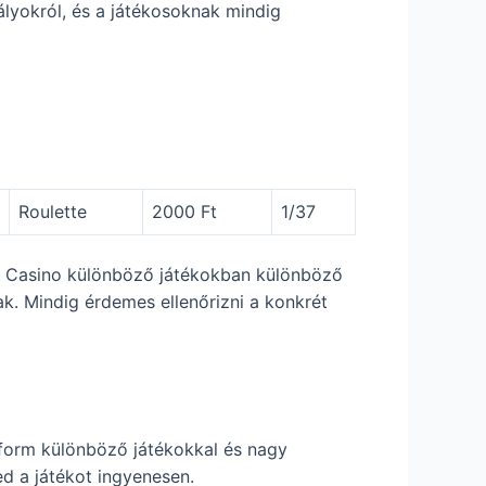
ályokról, és a játékosoknak mindig
Roulette
2000 Ft
1/37
ine Casino különböző játékokban különböző
ak. Mindig érdemes ellenőrizni a konkrét
tform különböző játékokkal és nagy
d a játékot ingyenesen.