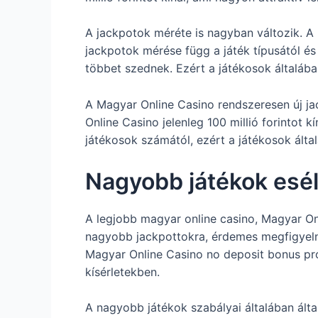
A jackpotok méréte is nagyban változik. A 
jackpotok mérése függ a játék típusától é
többet szednek. Ezért a játékosok általába
A Magyar Online Casino rendszeresen új j
Online Casino jelenleg 100 millió forintot 
játékosok számától, ezért a játékosok álta
Nagyobb játékok esél
A legjobb magyar online casino, Magyar Onl
nagyobb jackpottokra, érdemes megfigyelni
Magyar Online Casino no deposit bonus pro
kísérletekben.
A nagyobb játékok szabályai általában által