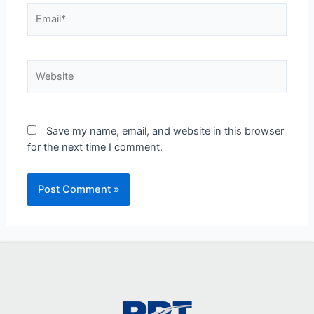
Save my name, email, and website in this browser
for the next time I comment.