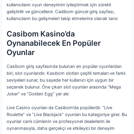
kullanıcıların oyun deneyimini iyileştirmek için sürekli
geliştirilir ve güncellenir. Cadibom güncel giriş sayfası,
kullanıcıların bu gelişmeleri takip etmelerine olanak tanır.
Casibom Kasino’da
Oynanabilecek En Popüler
Oyunlar
Casibom giriş sayfasında bulunan en popüler oyunlardan
biri, slot oyunlarıdır. Kasıbom slotları çeşitli temaları ve farklı
seviyeleri sunar, bu sayede her kullanıcı için uygun bir
seçenek bulunur. Öne çıkan slot oyunları arasında “Mega
Joker” ve “Golden Egg” yer alır.
Live Casino oyunları da Casibom’da popülerdir. “Live
Roulette” ve “Live Blackjack” oyunları bu kategoriye girer. Bu
oyunlar canlı cümlenin ve profesyonel dealerlerin ile
oynanmasıyla, daha gerçekçi ve etkileyici bir deneyim