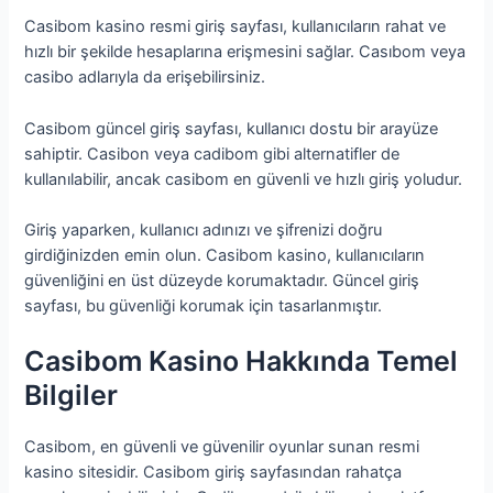
Casibom kasino resmi giriş sayfası, kullanıcıların rahat ve
hızlı bir şekilde hesaplarına erişmesini sağlar. Casıbom veya
casibo adlarıyla da erişebilirsiniz.
Casibom güncel giriş sayfası, kullanıcı dostu bir arayüze
sahiptir. Casibon veya cadibom gibi alternatifler de
kullanılabilir, ancak casibom en güvenli ve hızlı giriş yoludur.
Giriş yaparken, kullanıcı adınızı ve şifrenizi doğru
girdiğinizden emin olun. Casibom kasino, kullanıcıların
güvenliğini en üst düzeyde korumaktadır. Güncel giriş
sayfası, bu güvenliği korumak için tasarlanmıştır.
Casibom Kasino Hakkında Temel
Bilgiler
Casibom, en güvenli ve güvenilir oyunlar sunan resmi
kasino sitesidir. Casibom giriş sayfasından rahatça