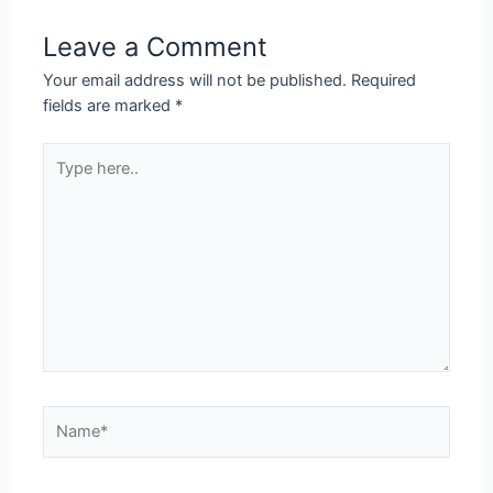
Leave a Comment
Your email address will not be published.
Required
fields are marked
*